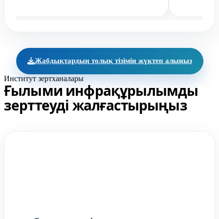
Жабдықтардың толық тізімін жүктеп алыңыз
Институт зертханалары
Ғылыми инфрақұрылымды
зерттеуді жалғастырыңыз
Физика-химиялық зерттеулер
және материалтану зертханасы