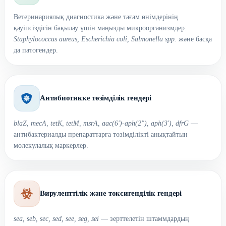
Ветеринариялық диагностика және тағам өнімдерінің
қауіпсіздігін бақылау үшін маңызды микроорганизмдер:
Staphylococcus aureus, Escherichia coli, Salmonella spp.
және басқа
да патогендер.
Антибиотикке төзімділік гендері
blaZ, mecA, tetK, tetM, msrA, aac(6′)-aph(2″), aph(3′), dfrG
—
антибактериалды препараттарға төзімділікті анықтайтын
молекулалық маркерлер.
Вируленттілік және токсигенділік гендері
sea, seb, sec, sed, see, seg, sei
— зерттелетін штаммдардың