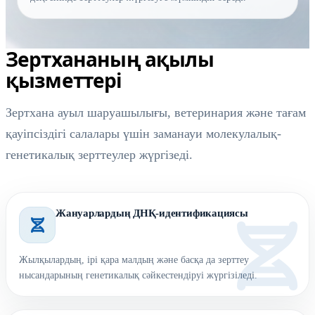
Зертхананың ақылы
қызметтері
Зертхана ауыл шаруашылығы, ветеринария және тағам
қауіпсіздігі салалары үшін заманауи молекулалық-
генетикалық зерттеулер жүргізеді.
Жануарлардың ДНҚ-идентификациясы
Жылқылардың, ірі қара малдың және басқа да зерттеу
нысандарының генетикалық сәйкестендіруі жүргізіледі.