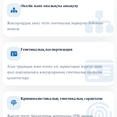
Әкелік және аналықты анықтау
Жануарлардың шығу тегін генетикалық маркерлер бойынша
анықтау.
Генетикалық паспортизация
Асыл тұқымдық және есепке алу жұмыстарын жүргізу үшін
ауыл шаруашылығы жануарларының генетикалық профилін
қалыптастыру.
Криминалистикалық генетикалық сараптама
Жануар тектес биологиялық материалды ДНҚ арқылы