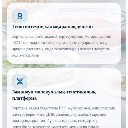
Генотиптеудің халықаралық деңгейі
Зертхананың генетикалық зерттеулерінің жоғары деңгейі
ISAG халықаралық салыстырмалы сынақтарына қатысу
арқылы расталған, онда генотиптеудің жоғары дәлдігіне
қол жеткізілген.
Заманауи молекулалық-генетикалық
платформа
Зертхана нақты уақыттағы ПТР жүйелерімен, капиллярлық
электрофорез және ДНҚ секвенирлеу жабдықтарымен
жарақтандырылған, бұл халықаралық стандарттар
деңгейінде зерттеулер жүргізуге мүмкіндік береді.