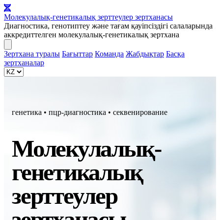
Молекулалық-генетикалық зерттеулер зертханасы
Диагностика, генотиптеу және тағам қауіпсіздігі салаларында
аккредиттелген молекулалық-генетикалық зертхана
Зертхана туралы
Бағыттар
Команда
Жабдықтар
Басқа
зертханалар
генетика • пцр-диагностика • секвенирование
Молекулалық-
генетикалық
зерттеулер
зертханасы