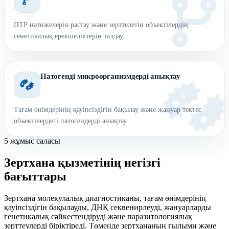
ПТР нәтижелерін растау және зерттелетін объектілердің
генетикалық ерекшеліктерін талдау.
Патогенді микроорганизмдерді анықтау
Тағам өнімдерінің қауіпсіздігін бақылау және жануар тектес
объектілердегі патогендерді анықтау.
5 жұмыс саласы
Зертхана қызметінің негізгі
бағыттары
Зертхана молекулалық диагностиканы, тағам өнімдерінің
қауіпсіздігін бақылауды, ДНҚ секвенирлеуді, жануарларды
генетикалық сәйкестендіруді және паразитологиялық
зерттеулерді біріктіреді. Төменде зертхананың ғылыми және