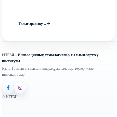
Ғылым және технологиялар
паркі
Толығырақ оқу →
ИТҒЗИ - Инновациялық технологиялар ғылыми-зерттеу
институты
Қазіргі заманғы ғылыми инфрақұрылым, зерттеулер және
инновациялар
© ИТҒЗИ