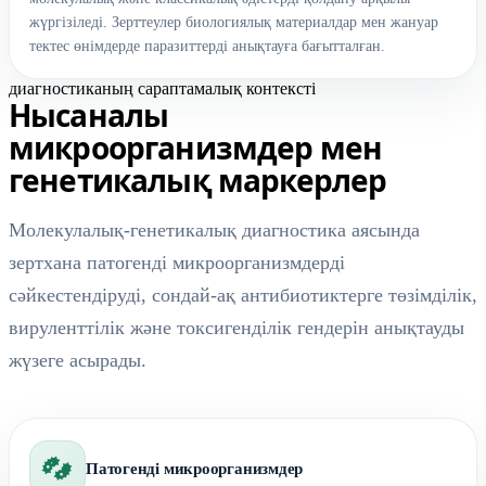
жүргізіледі. Зерттеулер биологиялық материалдар мен жануар
тектес өнімдерде паразиттерді анықтауға бағытталған.
диагностиканың сараптамалық контексті
Нысаналы
микроорганизмдер мен
генетикалық маркерлер
Молекулалық-генетикалық диагностика аясында
зертхана патогенді микроорганизмдерді
сәйкестендіруді, сондай-ақ антибиотиктерге төзімділік,
вируленттілік және токсигенділік гендерін анықтауды
жүзеге асырады.
Патогенді микроорганизмдер