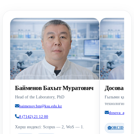
Байменов Бахыт Муратович
Досова Ал
Head of the Laboratory, PhD
Ғылыми қызметк
технология маги
baimenov.bm@ksu.edu.kz
dosova_alma@m
8 (7142) 21 12 00
Хирш индексі: Scopus — 2, WoS — 1.
ORCID