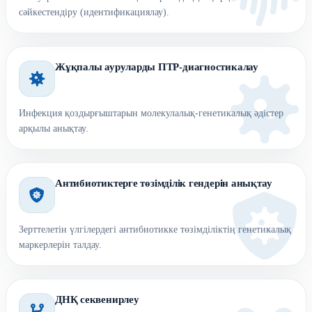
сәйкестендіру (идентификациялау).
Жұқпалы ауруларды ПТР-диагностикалау
Инфекция қоздырғыштарын молекулалық-генетикалық әдістер
арқылы анықтау.
Антибиотиктерге төзімділік гендерін анықтау
Зерттелетін үлгілердегі антибиотикке төзімділіктің генетикалық
маркерлерін талдау.
ДНҚ секвенирлеу