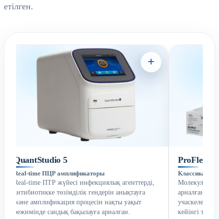
етілген.
QuantStudio 5
ProFlex P
Real-time ПЦР амплификаторы
Классикалық
Real-time ПТР жүйесі инфекциялық агенттерді,
Молекулалық-
антибиотикке төзімділік гендерін анықтауға
арналған тер
және амплификация процесін нақты уақыт
учаскелерін 
режимінде сандық бақылауға арналған.
кейінгі талда