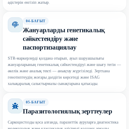
әдістерін енгізіп жатыр.
04-БАҒЫТ
Жануарларды генетикалық
сәйкестендіру және
паспортизациялау
STR-маркерлерді қолдана отырып, ауыл шаруашылығы
жануарларының генетикалық сәйкестендіруі және шығу тегін —
әкелік және аналық текті — анықтау жүргізіледі. Зертхана
генотиптеудің жоғары дәлдігін көрсетеді және ISAG
халықаралық салыстырмалы сынақтарына қатысады.
05-БАҒЫТ
Паразитологиялық зерттеулер
Саркоцистозды қоса алғанда, паразиттік ауруларға диагностика
молекулалық және классикалық әдістерді қолдану арқылы