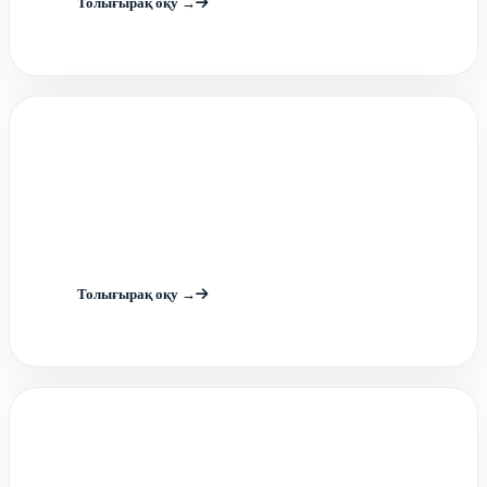
Толығырақ оқу →
Биологиялық шығу тегі бар
азық-түлік өнімдері мен
шикізатты бақылау зертханасы
Толығырақ оқу →