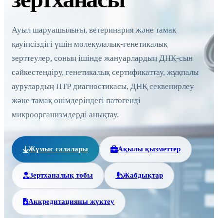
Ауыл шаруашылығы, ветеринария және тамақ
қауіпсіздігі үшін молекулалық-генетикалық
зерттеулер, соның ішінде жануарлардың ДНҚ-сын
сәйкестендіру, генетикалық сертификаттау, жұқпалы
аурулардың ПТР диагностикасы, ДНҚ секвенирлеу
және тамақ өнімдеріндегі патогенді
микроорганизмдерді анықтау.
Жұмыс салалары
Ақылы қызметтер
Зертханалық тобы
Жабдықтар
Аккредитацияны жүктеу