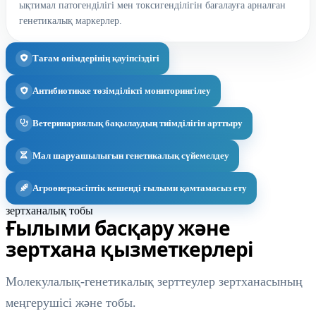
ықтимал патогенділігі мен токсигенділігін бағалауға арналған
генетикалық маркерлер.
Тағам өнімдерінің қауіпсіздігі
Антибиотикке төзімділікті мониторингілеу
Ветеринариялық бақылаудың тиімділігін арттыру
Мал шаруашылығын генетикалық сүйемелдеу
Агроөнеркәсіптік кешенді ғылыми қамтамасыз ету
зертханалық тобы
Ғылыми басқару және
зертхана қызметкерлері
Молекулалық-генетикалық зерттеулер зертханасының
меңгерушісі және тобы.