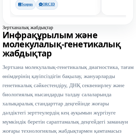
Scopus
ORCID
Зертханалық жабдықтар
Инфрақұрылым және
молекулалық-генетикалық
жабдықтар
Зертхана молекулалық-генетикалық диагностика, тағам
өнімдерінің қауіпсіздігін бақылау, жануарларды
генетикалық сәйкестендіру, ДНҚ секвенирлеу және
биологиялық нысандарды талдау салаларында
халықаралық стандарттар деңгейінде жоғары
дәлдіктегі зерттеулердің кең ауқымын жүргізуге
мүмкіндік беретін сараптамалық деңгейдегі заманауи
жоғары технологиялық жабдықтармен қамтамасыз