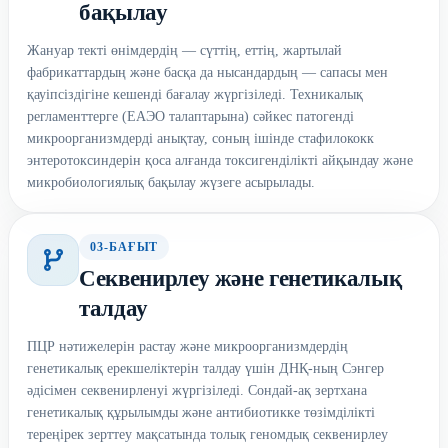
бақылау
Жануар текті өнімдердің — сүттің, еттің, жартылай
фабрикаттардың және басқа да нысандардың — сапасы мен
қауіпсіздігіне кешенді бағалау жүргізіледі. Техникалық
регламенттерге (ЕАЭО талаптарына) сәйкес патогенді
микроорганизмдерді анықтау, соның ішінде стафилококк
энтеротоксиндерін қоса алғанда токсигенділікті айқындау және
микробиологиялық бақылау жүзеге асырылады.
03-БАҒЫТ
Секвенирлеу және генетикалық
талдау
ПЦР нәтижелерін растау және микроорганизмдердің
генетикалық ерекшеліктерін талдау үшін ДНҚ-ның Сэнгер
әдісімен секвенирленуі жүргізіледі. Сондай-ақ зертхана
генетикалық құрылымды және антибиотикке төзімділікті
тереңірек зерттеу мақсатында толық геномдық секвенирлеу