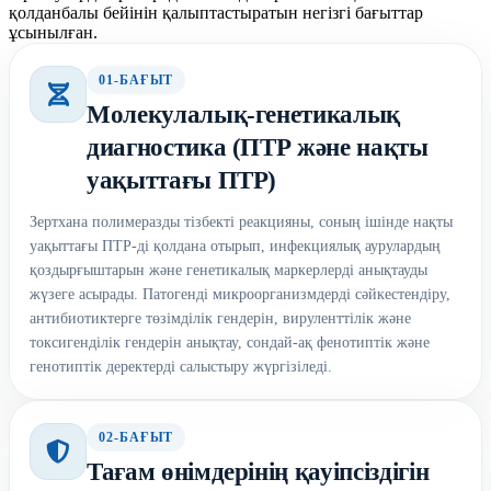
қолданбалы бейінін қалыптастыратын негізгі бағыттар
ұсынылған.
01-БАҒЫТ
Молекулалық-генетикалық
диагностика (ПТР және нақты
уақыттағы ПТР)
Зертхана полимеразды тізбекті реакцияны, соның ішінде нақты
уақыттағы ПТР-ді қолдана отырып, инфекциялық аурулардың
қоздырғыштарын және генетикалық маркерлерді анықтауды
жүзеге асырады. Патогенді микроорганизмдерді сәйкестендіру,
антибиотиктерге төзімділік гендерін, вируленттілік және
токсигенділік гендерін анықтау, сондай-ақ фенотиптік және
генотиптік деректерді салыстыру жүргізіледі.
02-БАҒЫТ
Тағам өнімдерінің қауіпсіздігін